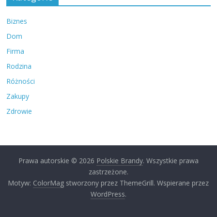
Biznes
Dom
Firma
Rodzina
Różności
Zakupy
Zdrowie
Prawa autorskie © 2026
Polskie Brandy
. Wszystkie prawa
zastrzeżone.
Motyw:
ColorMag
stworzony przez ThemeGrill. Wspierane przez
WordPress
.