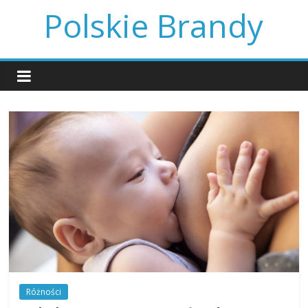
Skip
Polskie Brandy
to
content
Różności