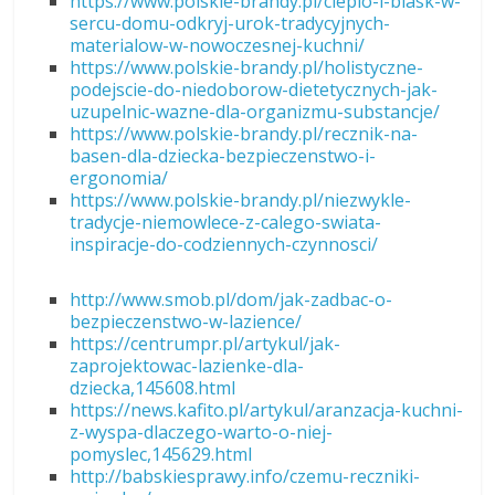
https://www.polskie-brandy.pl/cieplo-i-blask-w-
sercu-domu-odkryj-urok-tradycyjnych-
materialow-w-nowoczesnej-kuchni/
https://www.polskie-brandy.pl/holistyczne-
podejscie-do-niedoborow-dietetycznych-jak-
uzupelnic-wazne-dla-organizmu-substancje/
https://www.polskie-brandy.pl/recznik-na-
basen-dla-dziecka-bezpieczenstwo-i-
ergonomia/
https://www.polskie-brandy.pl/niezwykle-
tradycje-niemowlece-z-calego-swiata-
inspiracje-do-codziennych-czynnosci/
http://www.smob.pl/dom/jak-zadbac-o-
bezpieczenstwo-w-lazience/
https://centrumpr.pl/artykul/jak-
zaprojektowac-lazienke-dla-
dziecka,145608.html
https://news.kafito.pl/artykul/aranzacja-kuchni-
z-wyspa-dlaczego-warto-o-niej-
pomyslec,145629.html
http://babskiesprawy.info/czemu-reczniki-