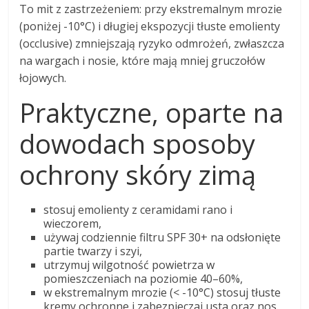
To mit z zastrzeżeniem: przy ekstremalnym mrozie
(poniżej -10°C) i długiej ekspozycji tłuste emolienty
(occlusive) zmniejszają ryzyko odmrożeń, zwłaszcza
na wargach i nosie, które mają mniej gruczołów
łojowych.
Praktyczne, oparte na
dowodach sposoby
ochrony skóry zimą
stosuj emolienty z ceramidami rano i
wieczorem,
używaj codziennie filtru SPF 30+ na odsłonięte
partie twarzy i szyi,
utrzymuj wilgotność powietrza w
pomieszczeniach na poziomie 40–60%,
w ekstremalnym mrozie (< -10°C) stosuj tłuste
kremy ochronne i zabezpieczaj usta oraz nos.