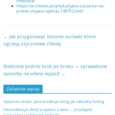
smierdza/
https://archnews.pl/artykul/jaka-suszarke-na-
pranie-stojace-wybrac,148752.html
←
Jak przygotować kiszone surówki które
ogrzeją styczniowe chłody
Rodzinna podróż krok po kroku — sprawdzone
sposoby na udany wyjazd
→
Ostatnie wpisy
Optymizm wobec jutra kształtuje mózg jak naturalny trening
Personalizacja oferty w oparciu o dane — przystępne
rozwiązania i praktyczne strategie