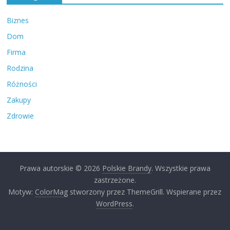
Biznes
Dom
Firma
Rodzina
Różności
Zakupy
Zdrowie
Prawa autorskie © 2026
Polskie Brandy
. Wszystkie prawa
zastrzeżone.
Motyw:
ColorMag
stworzony przez ThemeGrill. Wspierane przez
WordPress
.