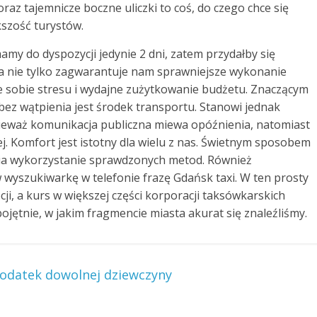
raz tajemnicze boczne uliczki to coś, do czego chce się
kszość turystów.
amy do dyspozycji jedynie 2 dni, zatem przydałby się
ja nie tylko zagwarantuje nam sprawniejsze wykonanie
e sobie stresu i wydajne zużytkowanie budżetu. Znaczącym
z wątpienia jest środek transportu. Stanowi jednak
ieważ komunikacja publiczna miewa opóźnienia, natomiast
ej. Komfort jest istotny dla wielu z nas. Świetnym sposobem
enia wykorzystanie sprawdzonych metod. Również
wyszukiwarkę w telefonie frazę Gdańsk taxi. W ten prosty
ji, a kurs w większej części korporacji taksówkarskich
jętnie, w jakim fragmencie miasta akurat się znaleźliśmy.
odatek dowolnej dziewczyny