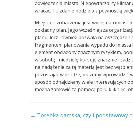
odwiedzenia miasta. Niepowtarzalny klimat o
wracać. To zdanie podziela z pewnością wię
Miejsc do zobaczenia jest wiele, natomiast m
dokładny plan. Jego wcześniejsza organizac
planu, lecz również pozwala na oszczędzeni
fragmentem planowania wypadu do miasta be
element obciążony znacznym ryzykiem, pon
w sobotę i niedzielę kursuje znacznie rzadzi
na nadążenie za tą materią jest bez wątpi
pozostając w drodze, możemy wprowadzić w 
sposób odnajdziemy wiele interesujących opc
można zamówić za pomocą paru kliknięć, obo
←
Torebka damska, czyli podstawowy d