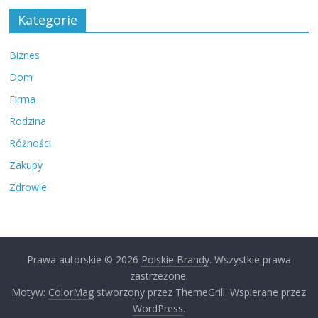
Kategorie
Biznes
Dom
Firma
Rodzina
Różności
Zakupy
Zdrowie
Prawa autorskie © 2026
Polskie Brandy
. Wszystkie prawa
zastrzeżone.
Motyw:
ColorMag
stworzony przez ThemeGrill. Wspierane przez
WordPress
.