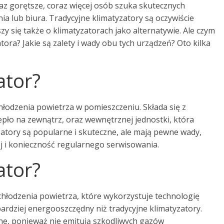
oraz gorętsze, coraz więcej osób szuka skutecznych
 lub biura. Tradycyjne klimatyzatory są oczywiście
zy się także o klimatyzatorach jako alternatywie. Ale czym
atora? Jakie są zalety i wady obu tych urządzeń? Oto kilka
ator?
chłodzenia powietrza w pomieszczeniu. Składa się z
epło na zewnątrz, oraz wewnętrznej jednostki, która
zatory są popularne i skuteczne, ale mają pewne wady,
nej i konieczność regularnego serwisowania.
ator?
hłodzenia powietrza, które wykorzystuje technologię
ardziej energooszczędny niż tradycyjne klimatyzatory.
zne, ponieważ nie emitują szkodliwych gazów