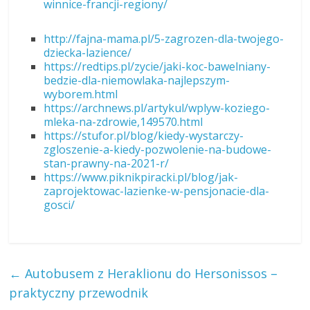
winnice-francji-regiony/
http://fajna-mama.pl/5-zagrozen-dla-twojego-
dziecka-lazience/
https://redtips.pl/zycie/jaki-koc-bawelniany-
bedzie-dla-niemowlaka-najlepszym-
wyborem.html
https://archnews.pl/artykul/wplyw-koziego-
mleka-na-zdrowie,149570.html
https://stufor.pl/blog/kiedy-wystarczy-
zgloszenie-a-kiedy-pozwolenie-na-budowe-
stan-prawny-na-2021-r/
https://www.piknikpiracki.pl/blog/jak-
zaprojektowac-lazienke-w-pensjonacie-dla-
gosci/
←
Autobusem z Heraklionu do Hersonissos –
praktyczny przewodnik