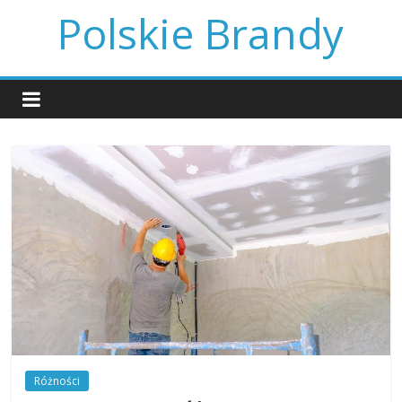
Skip
Polskie Brandy
to
content
Różności