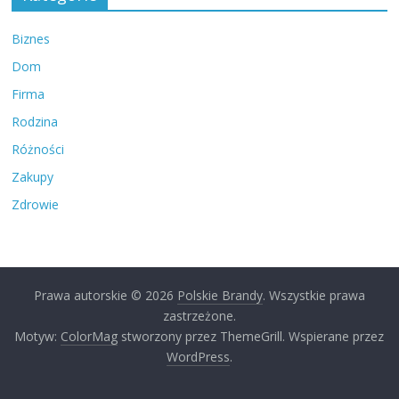
Biznes
Dom
Firma
Rodzina
Różności
Zakupy
Zdrowie
Prawa autorskie © 2026
Polskie Brandy
. Wszystkie prawa
zastrzeżone.
Motyw:
ColorMag
stworzony przez ThemeGrill. Wspierane przez
WordPress
.