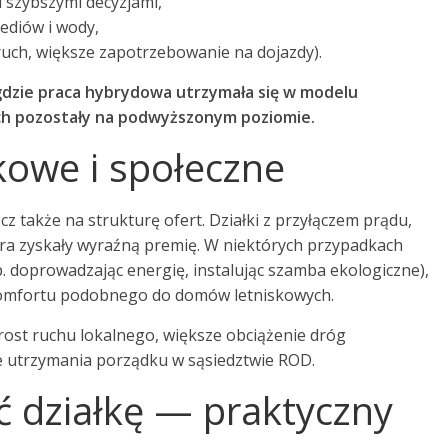
 szybszymi decyzjami,
ediów i wody,
 ruch, większe zapotrzebowanie na dojazdy).
 gdzie praca hybrydowa utrzymała się w modelu
ach pozostały na podwyższonym poziomie.
owe i społeczne
cz także na strukturę ofert. Działki z przyłączem prądu,
ora zyskały wyraźną premię. W niektórych przypadkach
. doprowadzając energię, instalując szamba ekologiczne),
komfortu podobnego do domów letniskowych.
zrost ruchu lokalnego, większe obciążenie dróg
e utrzymania porządku w sąsiedztwie ROD.
ać działkę — praktyczny