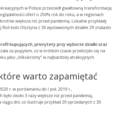
rekreacyjnych w Polsce przeszedł gwałtowną transformację.
glądalności ofert o 250% rok do roku, a w regionach
ykrotnie większa niż przed pandemią. Lokalne przykłady
Roli koło Olsztyna z 30 wystawionych działek 29 znalazło
 profil kupujących, priorytety przy wyborze działki oraz
ała za popytem, co w krótkim czasie przełożyło się na
ku jako „kilkukrotny” w najbardziej atrakcyjnych
, które warto zapamiętać
020 r. w porównaniu do I poł. 2019 r.,
h było około 3 razy większe niż przed pandemią,
ciągu dni, co ilustruje przykład 29 sprzedanych z 30