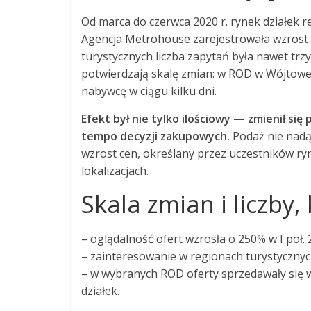
Od marca do czerwca 2020 r. rynek działek 
Agencja Metrohouse zarejestrowała wzrost o
turystycznych liczba zapytań była nawet trz
potwierdzają skalę zmian: w ROD w Wójtowej 
nabywcę w ciągu kilku dni.
Efekt był nie tylko ilościowy — zmienił się
tempo decyzji zakupowych.
Podaż nie nadąż
wzrost cen, określany przez uczestników ryn
lokalizacjach.
Skala zmian i liczby
– oglądalność ofert wzrosła o 250% w I poł. 2
– zainteresowanie w regionach turystycznyc
– w wybranych ROD oferty sprzedawały się w 
działek.