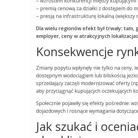
– wzrostem konkurencji między kupującymi i
– premią cenową za działki z dostępem do m
– presją na infrastrukturę lokalną (większy
Dla wielu regionów efekt był trwały: tam,
employer, ceny w atrakcyjnych lokalizacj
Konsekwencje rynk
Zmiany popytu wpłynęły nie tylko na ceny, le
dostępnym wodociągiem lub bliskością jezi
sprzedający zaczęli modernizować oferty (np
aby przyciągnąć kupujących oczekujących 
Społecznie pojawiły się efekty pośrednie: w
dojazdowych i rosnące wymagania dotycząc
Jak szukać i oceni