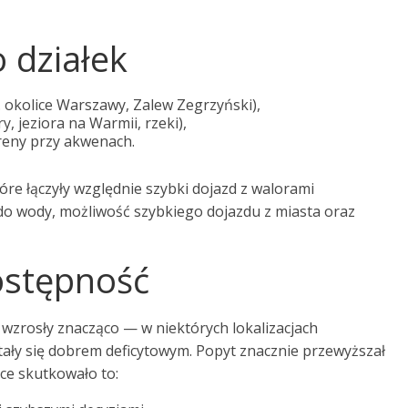
 działek
 okolice Warszawy, Zalew Zegrzyński),
, jeziora na Warmii, rzeki),
reny przy akwenach.
tóre łączyły względnie szybki dojazd z walorami
do wody, możliwość szybkiego dojazdu z miasta oraz
ostępność
 wzrosły znacząco — w niektórych lokalizacjach
tały się dobrem deficytowym. Popyt znacznie przewyższał
yce skutkowało to: