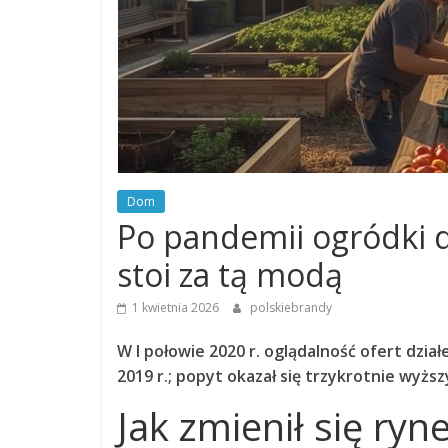
Dom
Po pandemii ogródki d
stoi za tą modą
1 kwietnia 2026
polskiebrandy
W I połowie 2020 r. oglądalność ofert dzia
2019 r.; popyt okazał się trzykrotnie wyżs
Jak zmienił się ryn