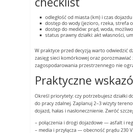
checklist
odległość od miasta (km) i czas dojazd
dostęp do wody (jezioro, rzeka, strefa
dostęp do mediów: prąd, woda, możliwoś
status prawny działki: akt własności, 
W praktyce przed decyzją warto odwiedzić 
zasięg sieci komórkowej oraz porozmawiać z
zagospodarowania przestrzennego nie ogran
Praktyczne wskazó
Określ priorytety: czy potrzebujesz działk
do pracy zdalnej. Zaplanuj 2–3 wizyty teren
dojazd, hałas i nasłonecznienie. Zwróć szcz
– połączenia i drogi dojazdowe — asfalt i r
– media i przyłącza — obecność prądu 230 V 