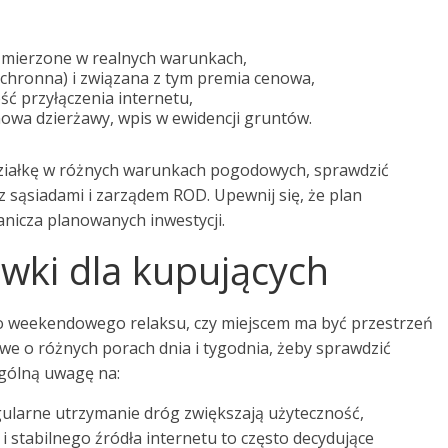
u mierzone w realnych warunkach,
 ochronna) i związana z tym premia cenowa,
ć przyłączenia internetu,
umowa dzierżawy, wpis w ewidencji gruntów.
działkę w różnych warunkach pogodowych, sprawdzić
 sąsiadami i zarządem ROD. Upewnij się, że plan
icza planowanych inwestycji.
wki dla kupujących
i do weekendowego relaksu, czy miejscem ma być przestrzeń
owe o różnych porach dnia i tygodnia, żeby sprawdzić
ególną uwagę na:
egularne utrzymanie dróg zwiększają użyteczność,
i stabilnego źródła internetu to często decydujące