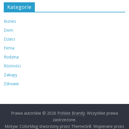
Kategorie
Biznes
Dom
Dzieci
Firma
Rodzina
Różności
Zakupy
Zdrowie
Prawa autorskie © 2026
Polskie Brandy
. Wszystkie prawa
zastrzeżone.
Motyw:
ColorMag
stworzony przez ThemeGrill. Wspierane przez