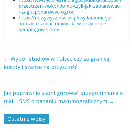
https://www.expresselblag.pl/publikacje/30561,
przestrzen-wokol-domu-czyli-jak-zaplanowac-
i-zagospodarowac-ogrod
https://nowywyszkowiak.pl/wydarzenia/jak-
dobrac-rozmiar-umywalki-w-przyczepie-
kempingowej.html
←
Wybór studiów w Polsce czy za granicą –
koszty i szanse na przyszłość
Jak poprawnie skonfigurować przypomnienia e-
mail i SMS o badaniu mammograficznym
→
Ostatnie wpisy